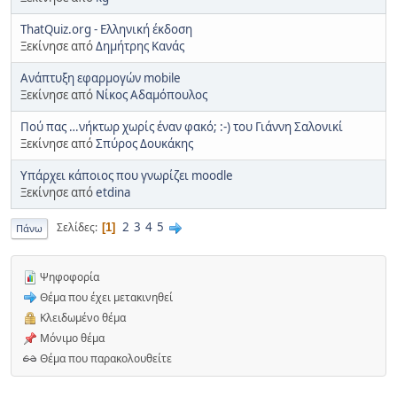
ThatQuiz.org - Ελληνική έκδοση
Ξεκίνησε από
Δημήτρης Κανάς
Ανάπτυξη εφαρμογών mobile
Ξεκίνησε από
Νίκος Αδαμόπουλος
Πού πας …νήκτωρ χωρίς έναν φακό; :-) του Γιάννη Σαλονικί
Ξεκίνησε από
Σπύρος Δουκάκης
Υπάρχει κάποιος που γνωρίζει moodle
Ξεκίνησε από
etdina
2
3
4
5
Σελίδες
1
Πάνω
Ψηφοφορία
Θέμα που έχει μετακινηθεί
Κλειδωμένο θέμα
Μόνιμο θέμα
Θέμα που παρακολουθείτε