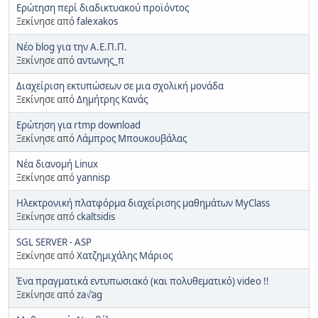
Ερώτηση περί διαδικτυακού προϊόντος
Ξεκίνησε από
falexakos
Νέο blog για την Α.Ε.Π.Π.
Ξεκίνησε από
αντωνης_π
Διαχείριση εκτυπώσεων σε μια σχολική μονάδα
Ξεκίνησε από
Δημήτρης Κανάς
Ερώτηση για rtmp download
Ξεκίνησε από
Λάμπρος Μπουκουβάλας
Νέα διανομή Linux
Ξεκίνησε από
yannisp
Ηλεκτρονική πλατφόρμα διαχείρισης μαθημάτων MyClass
Ξεκίνησε από
ckaltsidis
SGL SERVER - ASP
Ξεκίνησε από
Χατζημιχάλης Μάριος
Ένα πραγματικά εντυπωσιακό (και πολυθεματικό) video !!
Ξεκίνησε από
za√‘ag