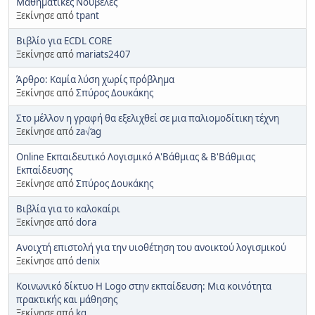
Μαθηματικές Νουβέλες
Ξεκίνησε από
tpant
Βιβλίο για ECDL CORE
Ξεκίνησε από
mariats2407
Άρθρο: Καμία λύση χωρίς πρόβλημα
Ξεκίνησε από
Σπύρος Δουκάκης
Στο μέλλον η γραφή θα εξελιχθεί σε μια παλιομοδίτικη τέχνη
Ξεκίνησε από
za√‘ag
Online Εκπαιδευτικό Λογισμικό Α'Βάθμιας & Β'Βάθμιας
Εκπαίδευσης
Ξεκίνησε από
Σπύρος Δουκάκης
Βιβλία για το καλοκαίρι
Ξεκίνησε από
dora
Ανοιχτή επιστολή για την υιοθέτηση του ανοικτού λογισμικού
Ξεκίνησε από
denix
Κοινωνικό δίκτυο Η Logo στην εκπαίδευση: Μια κοινότητα
πρακτικής και μάθησης
Ξεκίνησε από
kg