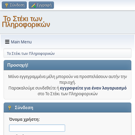
Σύνδεση
Εγγραφή
Το Στέκι των
Πληροφορικών
Main Menu
Το Στέκι των Πληροφορικών
Προσοχή!
Μόνο εγγεγραμμένα μέλη μπορούν να προσπελάσουν αυτήν την
περιοχή.
Παρακαλούμε συνδεθείτε ή
εγγραφείτε για έναν λογαριασμό
στο Το Στέκι των Πληροφορικών
Σύνδεση
Όνομα χρήστη: