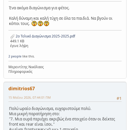
Ένα ακόμα διαγώνισμα για φέτος.
Καλή δύναμη και καλή τύχη σε όλα τα παιδιά. Να βγούν οι
κόποι τους.
2o Τελικό Διαγώνισμα 2025-2025.pdf
449.1 KB
έγινε λήψη
2 people
like this.
Μερεντίτης Νικόλαος
Πληροφορικός
dimitrios67
15 Μαΐου 2026, 07:44:01 ΠΜ
#1
Πολύ ωραίο διαγώνισμα, ευχαριστούμε πολύ.
Μια μικρή παρατήρηση στο:
"7. Μια ουρά περιέχει ακριβώς ένα στοιχείο όταν οι δείκτες
front και rear είναι ίσοι."
Αν είναι front=rear<>0 ==> 1 στοιχείο