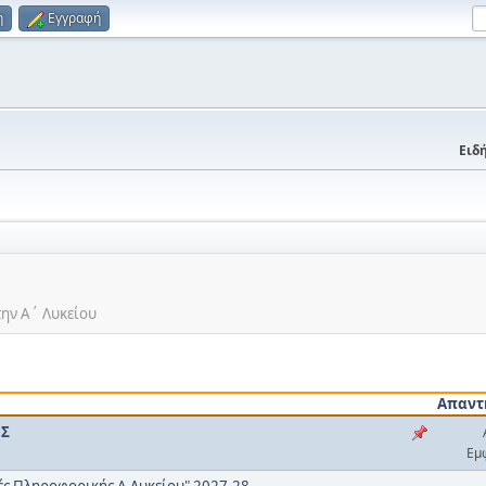
η
Εγγραφή
Ειδή
την Α΄ Λυκείου
Απαντ
ΟΣ
Εμ
ές Πληροφορικής Α Λυκείου" 2027-28