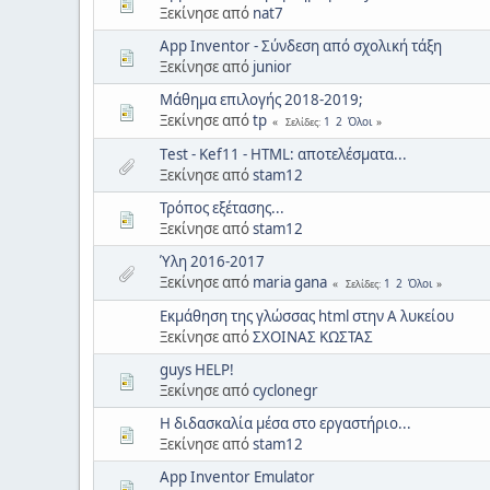
Ξεκίνησε από
nat7
App Inventor - Σύνδεση από σχολική τάξη
Ξεκίνησε από
junior
Μάθημα επιλογής 2018-2019;
Ξεκίνησε από
tp
1
2
Όλοι
Σελίδες
Τest - Kef11 - HTML: αποτελέσματα...
Ξεκίνησε από
stam12
Τρόπος εξέτασης...
Ξεκίνησε από
stam12
Ύλη 2016-2017
Ξεκίνησε από
maria gana
1
2
Όλοι
Σελίδες
Εκμάθηση της γλώσσας html στην Α λυκείου
Ξεκίνησε από
ΣΧΟΙΝΑΣ ΚΩΣΤΑΣ
guys HELP!
Ξεκίνησε από
cyclonegr
Η διδασκαλία μέσα στο εργαστήριο...
Ξεκίνησε από
stam12
App Inventor Emulator