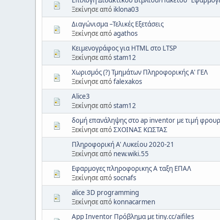
Ξεκίνησε από
iklona03
Διαγώνισμα –Τελικές Εξετάσεις
Ξεκίνησε από
agathos
Κειμενογράφος για HTML στο LTSP
Ξεκίνησε από
stam12
Χωρισμός (?) Τμημάτων Πληροφορικής Α' ΓΕΛ
Ξεκίνησε από
falexakos
Alice3
Ξεκίνησε από
stam12
δομή επανάληψης στο ap inventor με τιμή φρου
Ξεκίνησε από
ΣΧΟΙΝΑΣ ΚΩΣΤΑΣ
Πληροφορική Α' Λυκείου 2020-21
Ξεκίνησε από
new.wiki.55
Εφαρμογες πληροφορικης Α ταξη ΕΠΑΛ
Ξεκίνησε από
socnafs
alice 3D programming
Ξεκίνησε από
konnacarmen
App Inventor Πρόβλημα με tiny.cc/aifiles