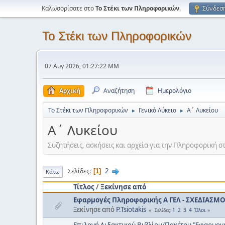
Καλωσορίσατε στο
Το Στέκι των Πληροφορικών
.
Σύνδεσ
Το Στέκι των Πληροφορικών
07 Αυγ 2026, 01:27:22 ΜΜ
Αρχική
Αναζήτηση
Ημερολόγιο
Το Στέκι των Πληροφορικών
Γενικό Λύκειο
Α΄ Λυκείου
►
►
Α΄ Λυκείου
Συζητήσεις, ασκήσεις και αρχεία για την Πληροφορική σ
2
Σελίδες
1
Κάτω
Τίτλος
/
Ξεκίνησε από
Εφαρμογές Πληροφορικής Α ΓΕΛ - ΣΧΕΔΙΑΣΜ
Ξεκίνησε από
P.Tsiotakis
1
2
3
4
Όλοι
Σελίδες
Επιλογή Διδακτικού Βιβλίου/Πακέτου "Εφαρμογ