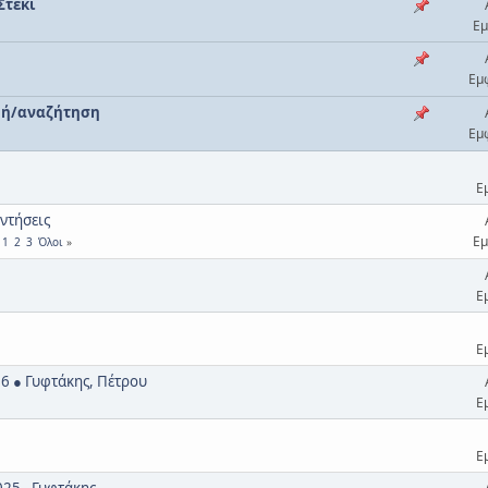
Στέκι
Εμ
Εμ
αφή/αναζήτηση
Εμ
Ε
αντήσεις
Εμ
1
2
3
Όλοι
Ε
Ε
6 ● Γυφτάκης, Πέτρου
Ε
Ε
25 - Γυφτάκης