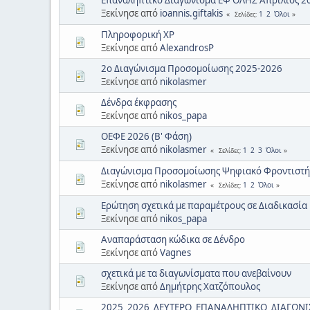
Ξεκίνησε από
ioannis.giftakis
1
2
Όλοι
Σελίδες
Πληροφορική XP
Ξεκίνησε από
AlexandrosP
2ο Διαγώνισμα Προσομοίωσης 2025-2026
Ξεκίνησε από
nikolasmer
Δένδρα έκφρασης
Ξεκίνησε από
nikos_papa
ΟΕΦΕ 2026 (Β' Φάση)
Ξεκίνησε από
nikolasmer
1
2
3
Όλοι
Σελίδες
Διαγώνισμα Προσομοίωσης Ψηφιακό Φροντιστή
Ξεκίνησε από
nikolasmer
1
2
Όλοι
Σελίδες
Ερώτηση σχετικά με παραμέτρους σε Διαδικασία
Ξεκίνησε από
nikos_papa
Αναπαράσταση κώδικα σε Δένδρο
Ξεκίνησε από
Vagnes
σχετικά με τα διαγωνίσματα που ανεβαίνουν
Ξεκίνησε από
Δημήτρης Χατζόπουλος
2025_2026_ΔΕΥΤΕΡΟ_ΕΠΑΝΑΛΗΠΤΙΚΟ_ΔΙΑΓΩΝ