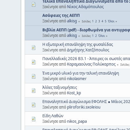
Τελικά Επαναληπτικά Διαγωνίσματα από το 
Ξεκίνησε από
Νίκος Αδαμόπουλος
Ασάφειες της ΑΕΠΠ
Ξεκίνησε από
alkisg
1
2
3
4
5
Όλοι
Σελίδες
Βιβλία ΑΕΠΠ (pdf) - διορθωμένα για αντιγρ
Ξεκίνησε από
alkisg
1
2
Όλοι
Σελίδες
Η εξωτερική επανάληψη της φυσαλίδας
Ξεκίνησε από
Δημήτρης Χατζόπουλος
Πανελλαδικές 2026 Β3.1 - Άπειρες οι σωστές απ
Ξεκίνησε από
Καραμαούνας Πολύκαρπος
Σελίδες
Ένα μικρό υλικό για την τελική επανάληψη
Ξεκίνησε από
nikolasmer
Άλλες ταξινομήσεις
Ξεκίνησε από
Kost_kp
Επαναληπτικό Διαγώνισμα ΕΦΟΛΗΣ ● Μάιος 202
Ξεκίνησε από
pliroforiki.sxoleiou
Είδη Λαθών
Ξεκίνησε από
nikos_papa
Επαναληπτικό Διαγώνισμα ΕΦ ΟΛΗΣ Απρίλιος 20