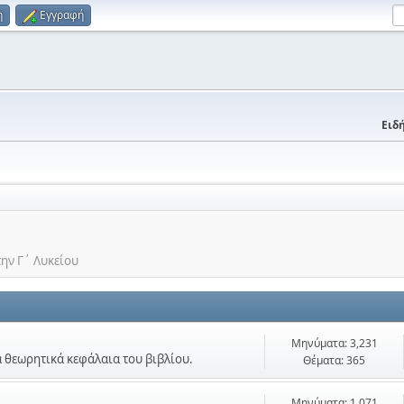
η
Εγγραφή
Ειδή
την Γ΄ Λυκείου
Μηνύματα: 3,231
τα θεωρητικά κεφάλαια του βιβλίου.
Θέματα: 365
Μηνύματα: 1,071