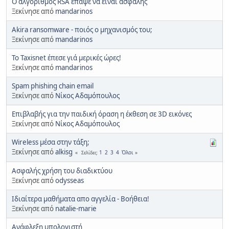
Ο αλγόριθμος RSA έπαψε να είναι ασφαλής
Ξεκίνησε από
mandarinos
Akira ransomware - ποιός ο μηχανισμός του;
Ξεκίνησε από
mandarinos
Το Taxisnet έπεσε γιά μερικές ώρες!
Ξεκίνησε από
mandarinos
Spam phishing chain email
Ξεκίνησε από
Νίκος Αδαμόπουλος
Επιβλαβής για την παιδική όραση η έκθεση σε 3D εικόνες
Ξεκίνησε από
Νίκος Αδαμόπουλος
Wireless μέσα στην τάξη;
Ξεκίνησε από
alkisg
1
2
3
4
Όλοι
Σελίδες
Ασφαλής χρήση του διαδικτύου
Ξεκίνησε από
odysseas
Ιδιαίτερα μαθήματα απο αγγελία - Βοήθεια!
Ξεκίνησε από
natalie-marie
Ανάφλεξη υπολογιστή