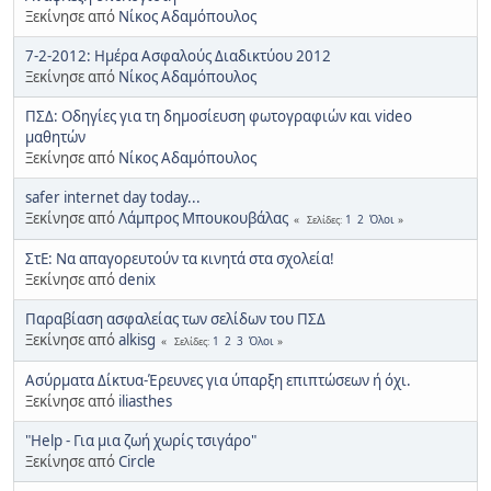
Ξεκίνησε από
Νίκος Αδαμόπουλος
7-2-2012: Ημέρα Ασφαλούς Διαδικτύου 2012
Ξεκίνησε από
Νίκος Αδαμόπουλος
ΠΣΔ: Οδηγίες για τη δημοσίευση φωτογραφιών και video
μαθητών
Ξεκίνησε από
Νίκος Αδαμόπουλος
safer internet day today...
Ξεκίνησε από
Λάμπρος Μπουκουβάλας
1
2
Όλοι
Σελίδες
ΣτΕ: Να απαγορευτούν τα κινητά στα σχολεία!
Ξεκίνησε από
denix
Παραβίαση ασφαλείας των σελίδων του ΠΣΔ
Ξεκίνησε από
alkisg
1
2
3
Όλοι
Σελίδες
Ασύρματα Δίκτυα-Έρευνες για ύπαρξη επιπτώσεων ή όχι.
Ξεκίνησε από
iliasthes
"Help - Για μια ζωή χωρίς τσιγάρο"
Ξεκίνησε από
Circle