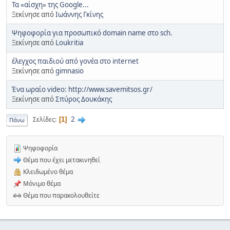
Τα «αίσχη» της Google...
Ξεκίνησε από
Ιωάννης Γκίνης
Ψηφοφορία για προσωπικό domain name στο sch.
Ξεκίνησε από
Loukritia
έλεγχος παιδιού από γονέα στο internet
Ξεκίνησε από
gimnasio
Ένα ωραίο video: http://www.savemitsos.gr/
Ξεκίνησε από
Σπύρος Δουκάκης
2
Σελίδες
1
Πάνω
Ψηφοφορία
Θέμα που έχει μετακινηθεί
Κλειδωμένο θέμα
Μόνιμο θέμα
Θέμα που παρακολουθείτε