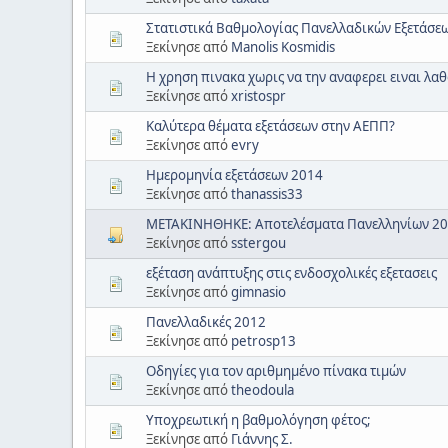
Στατιστικά Βαθμολογίας Πανελλαδικών Εξετάσεω
Ξεκίνησε από
Manolis Kosmidis
Η χρηση πινακα χωρις να την αναφερει ειναι λαθ
Ξεκίνησε από
xristospr
Καλύτερα θέματα εξετάσεων στην ΑΕΠΠ?
Ξεκίνησε από
evry
Ημερομηνία εξετάσεων 2014
Ξεκίνησε από
thanassis33
ΜΕΤΑΚΙΝΗΘΗΚΕ: Αποτελέσματα Πανελληνίων 2
Ξεκίνησε από
sstergou
εξέταση ανάπτυξης στις ενδοσχολικές εξετασεις
Ξεκίνησε από
gimnasio
Πανελλαδικές 2012
Ξεκίνησε από
petrosp13
Οδηγίες για τον αριθμημένο πίνακα τιμών
Ξεκίνησε από
theodoula
Υποχρεωτική η βαθμολόγηση φέτος;
Ξεκίνησε από
Γιάννης Σ.