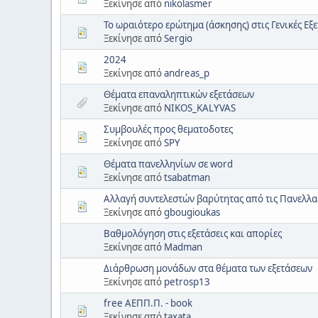
Ξεκίνησε από
nikolasmer
Το ωραιότερο ερώτημα (άσκησης) στις Γενικές Εξε
Ξεκίνησε από
Sergio
2024
Ξεκίνησε από
andreas_p
Θέματα επαναληπτικών εξετάσεων
Ξεκίνησε από
NIKOS_KALYVAS
Συμβουλές προς θεματοδοτες
Ξεκίνησε από
SPY
Θέματα πανελληνίων σε word
Ξεκίνησε από
tsabatman
Αλλαγή συντελεστών βαρύτητας από τις Πανελλα
Ξεκίνησε από
gbougioukas
Βαθμολόγηση στις εξετάσεις και απορίες
Ξεκίνησε από
Madman
Διάρθρωση μονάδων στα θέματα των εξετάσεων
Ξεκίνησε από
petrosp13
free ΑΕΠΠ.Π. - book
Ξεκίνησε από
taxata