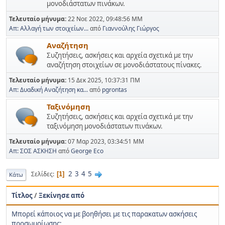
μονοδιάστατων πινάκων.
Τελευταίο μήνυμα:
22 Νοε 2022, 09:48:56 ΜΜ
Απ: Αλλαγή των στοιχείων...
από
Γιαννούλης Γιώργος
Αναζήτηση
Συζητήσεις, ασκήσεις και αρχεία σχετικά με την
αναζήτηση στοιχείων σε μονοδιάστατους πίνακες.
Τελευταίο μήνυμα:
15 Δεκ 2025, 10:37:31 ΠΜ
Απ: Δυαδική Αναζήτηση κα...
από
pgrontas
Ταξινόμηση
Συζητήσεις, ασκήσεις και αρχεία σχετικά με την
ταξινόμηση μονοδιάστατων πινάκων.
Τελευταίο μήνυμα:
07 Μαρ 2023, 03:34:51 ΜΜ
Απ: ΣΟΣ ΑΣΚΗΣΗ
από
George Eco
2
3
4
5
Σελίδες
1
Κάτω
Τίτλος
/
Ξεκίνησε από
Mπορεί κάποιος να με βοηθήσει με τις παρακατων ασκήσεις
προσωμοίωσης;