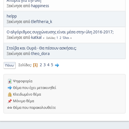
Απορία για την ύλη
Ξεκίνησε από
happiness
helpp
Ξεκίνησε από
Eleftheria_k
Ο αλγόριθμος συγχώνευσης είναι μέσα στην ύλη 2016-2017;
Ξεκίνησε από
katkal
1
2
Όλοι
Σελίδες
Στοίβα και Ουρά - Θα πέσουν ασκήσεις;
Ξεκίνησε από
theo_dora
2
3
4
5
Σελίδες
1
Πάνω
Ψηφοφορία
Θέμα που έχει μετακινηθεί
Κλειδωμένο θέμα
Μόνιμο θέμα
Θέμα που παρακολουθείτε