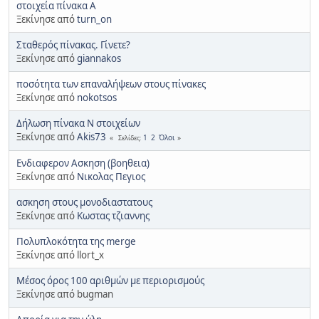
στοιχεία πίνακα Α
Ξεκίνησε από
turn_on
Σταθερός πίνακας. Γίνετε?
Ξεκίνησε από
giannakos
ποσότητα των επαναλήψεων στους πίνακες
Ξεκίνησε από
nokotsos
Δήλωση πίνακα Ν στοιχείων
Ξεκίνησε από
Akis73
1
2
Όλοι
Σελίδες
Ενδιαφερον Ασκηση (βοηθεια)
Ξεκίνησε από
Νικολας Πεγιος
ασκηση στους μονοδιαστατους
Ξεκίνησε από
Κωστας τζιαννης
Πολυπλοκότητα της merge
Ξεκίνησε από llort_x
Μέσος όρος 100 αριθμών με περιορισμούς
Ξεκίνησε από bugman