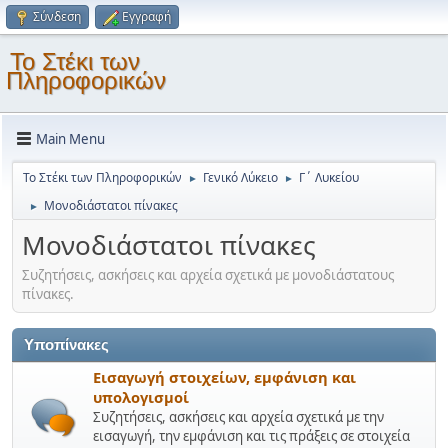
Σύνδεση
Εγγραφή
Το Στέκι των
Πληροφορικών
Main Menu
Το Στέκι των Πληροφορικών
Γενικό Λύκειο
Γ΄ Λυκείου
►
►
Μονοδιάστατοι πίνακες
►
Μονοδιάστατοι πίνακες
Συζητήσεις, ασκήσεις και αρχεία σχετικά με μονοδιάστατους
πίνακες.
Υποπίνακες
Εισαγωγή στοιχείων, εμφάνιση και
υπολογισμοί
Συζητήσεις, ασκήσεις και αρχεία σχετικά με την
εισαγωγή, την εμφάνιση και τις πράξεις σε στοιχεία