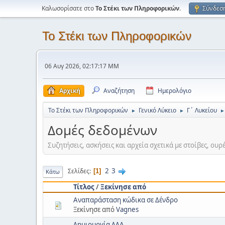
Καλωσορίσατε στο
Το Στέκι των Πληροφορικών
.
Σύνδεσ
Το Στέκι των Πληροφορικών
06 Αυγ 2026, 02:17:17 ΜΜ
Αρχική
Αναζήτηση
Ημερολόγιο
Το Στέκι των Πληροφορικών
Γενικό Λύκειο
Γ΄ Λυκείου
►
►
►
Δομές δεδομένων
Συζητήσεις, ασκήσεις και αρχεία σχετικά με στοίβες, ουρέ
2
3
Σελίδες
1
Κάτω
Τίτλος
/
Ξεκίνησε από
Αναπαράσταση κώδικα σε Δένδρο
Ξεκίνησε από
Vagnes
Δημιουργία ΔΔΑ