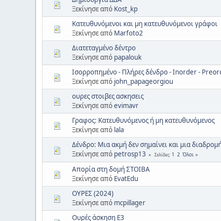
Ξεκίνησε από
Kost_kp
Κατευθυνόμενοι και μη κατευθυνόμενοι γράφοι
Ξεκίνησε από
Marfoto2
Διατεταγμένο δέντρο
Ξεκίνησε από
papalouk
Ισορροπημένο - Πλήρες δένδρο - Inorder - Preord
Ξεκίνησε από
john_papageorgiou
ουρες στοιβες ασκησεις
Ξεκίνησε από
evimavr
Γραφος: Κατευθυνόμενος ή μη κατευθυνόμενος
Ξεκίνησε από
lala
Δένδρο: Μια ακμή δεν σημαίνει και μια διαδρομή
Ξεκίνησε από
petrosp13
1
2
Όλοι
Σελίδες
Απορία στη δομή ΣΤΟΙΒΑ
Ξεκίνησε από
EvatEdu
ΟΥΡΕΣ (2024)
Ξεκίνησε από
mcpillager
Ουρές άσκηση Ε3