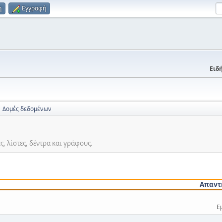
η
Εγγραφή
Ειδή
Δομές δεδομένων
ς, λίστες, δέντρα και γράφους.
Απαντ
Ε