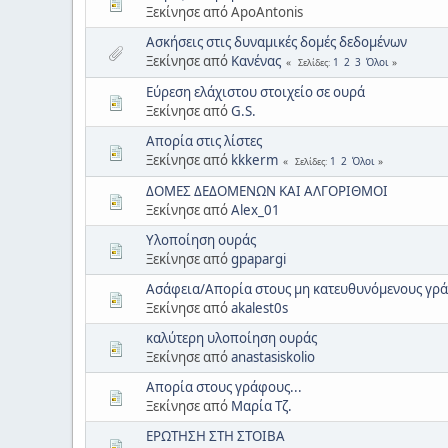
Ξεκίνησε από ApoAntonis
Ασκήσεις στις δυναμικές δομές δεδομένων
Ξεκίνησε από
Κανένας
1
2
3
Όλοι
Σελίδες
Εύρεση ελάχιστου στοιχείο σε ουρά
Ξεκίνησε από
G.S.
Απορία στις λίστες
Ξεκίνησε από
kkkerm
1
2
Όλοι
Σελίδες
ΔΟΜΕΣ ΔΕΔΟΜΕΝΩΝ ΚΑΙ ΑΛΓΟΡΙΘΜΟΙ
Ξεκίνησε από
Alex_01
Υλοποίηση ουράς
Ξεκίνησε από
gpapargi
Ασάφεια/Απορία στους μη κατευθυνόμενους γρ
Ξεκίνησε από
akalest0s
καλύτερη υλοποίηση ουράς
Ξεκίνησε από
anastasiskolio
Απορία στους γράφους...
Ξεκίνησε από
Mαρία Τζ.
ΕΡΩΤΗΣΗ ΣΤΗ ΣΤΟΙΒΑ