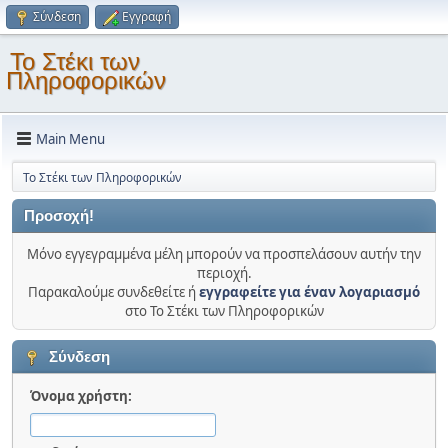
Σύνδεση
Εγγραφή
Το Στέκι των
Πληροφορικών
Main Menu
Το Στέκι των Πληροφορικών
Προσοχή!
Μόνο εγγεγραμμένα μέλη μπορούν να προσπελάσουν αυτήν την
περιοχή.
Παρακαλούμε συνδεθείτε ή
εγγραφείτε για έναν λογαριασμό
στο Το Στέκι των Πληροφορικών
Σύνδεση
Όνομα χρήστη: