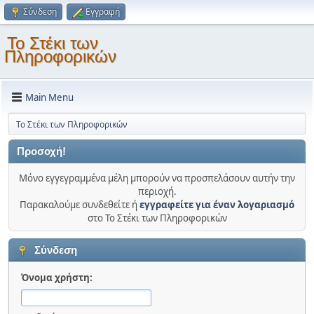
Σύνδεση
Εγγραφή
Το Στέκι των
Πληροφορικών
Main Menu
Το Στέκι των Πληροφορικών
Προσοχή!
Μόνο εγγεγραμμένα μέλη μπορούν να προσπελάσουν αυτήν την
περιοχή.
Παρακαλούμε συνδεθείτε ή
εγγραφείτε για έναν λογαριασμό
στο Το Στέκι των Πληροφορικών
Σύνδεση
Όνομα χρήστη: