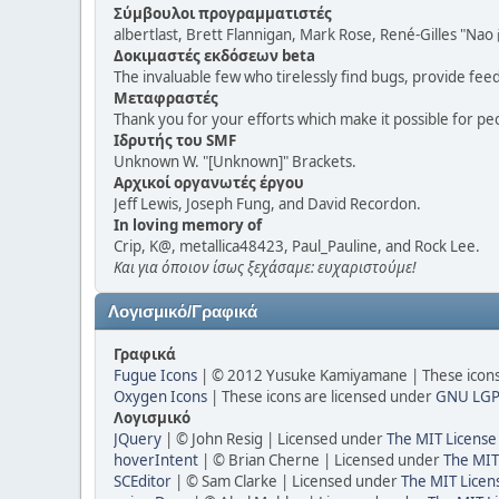
Σύμβουλοι προγραμματιστές
albertlast, Brett Flannigan, Mark Rose, René-Gilles "N
Δοκιμαστές εκδόσεων beta
The invaluable few who tirelessly find bugs, provide fee
Μεταφραστές
Thank you for your efforts which make it possible for pe
Ιδρυτής του SMF
Unknown W. "[Unknown]" Brackets.
Αρχικοί οργανωτές έργου
Jeff Lewis, Joseph Fung, and David Recordon.
In loving memory of
Crip, K@, metallica48423, Paul_Pauline, and Rock Lee.
Και για όποιον ίσως ξεχάσαμε: ευχαριστούμε!
Λογισμικό/Γραφικά
Γραφικά
Fugue Icons
| © 2012 Yusuke Kamiyamane | These icons 
Oxygen Icons
| These icons are licensed under
GNU LGP
Λογισμικό
JQuery
| © John Resig | Licensed under
The MIT License
hoverIntent
| © Brian Cherne | Licensed under
The MIT
SCEditor
| © Sam Clarke | Licensed under
The MIT Licen