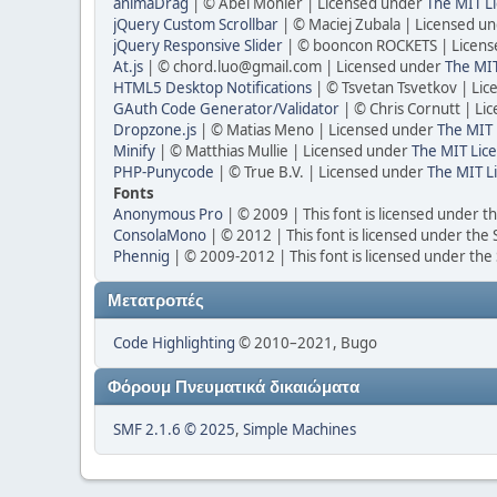
animaDrag
| © Abel Mohler | Licensed under
The MIT Li
jQuery Custom Scrollbar
| © Maciej Zubala | Licensed u
jQuery Responsive Slider
| © booncon ROCKETS | Licen
At.js
| © chord.luo@gmail.com | Licensed under
The MIT
HTML5 Desktop Notifications
| © Tsvetan Tsvetkov | Li
GAuth Code Generator/Validator
| © Chris Cornutt | L
Dropzone.js
| © Matias Meno | Licensed under
The MIT 
Minify
| © Matthias Mullie | Licensed under
The MIT Lice
PHP-Punycode
| © True B.V. | Licensed under
The MIT L
Fonts
Anonymous Pro
| © 2009 | This font is licensed under t
ConsolaMono
| © 2012 | This font is licensed under the
Phennig
| © 2009-2012 | This font is licensed under the
Μετατροπές
Code Highlighting
© 2010–2021, Bugo
Φόρουμ Πνευματικά δικαιώματα
SMF 2.1.6 © 2025
,
Simple Machines