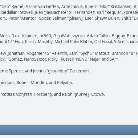
ar "Ozp" Rydhé, Aaron van Geffen, Antechinus, Bjoern "Bloc" Kristiansen,
squipedalian" Stovell, Juan "JayBachatero" Hernandez, Karl "RegularExpr
orv, Peter "Arantor" Spicer, Selman "[SiNaN]" Eser, Shawn Bulen, Shitiz 
Aleksi "Lex" Kilpinen, br360, GigaWatt, ziycon, Adam Tallon, Bigguy, Brun
ght17" Hou, Krash, Mashby, Michael Colin Blaber, Old Fossil, S-Ace, sha
lew, Jonathan "vbgamer45" Valentin, Sami "SychO" Mazouz, Brannon "B" H
ick." Gomez, NanoSector, Ricky., Russell "NEND" Najar, and SA™.
 Graeme Spence, and Joshua "groundup" Dickerson.
omínguez, Robert Monden, and Relyana.
us "cσσкιє мσηѕтєя" Forsberg, and Ralph "[n3rve]" Otowo.