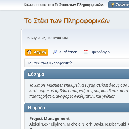
Καλωσορίσατε στο
Το Στέκι των Πληροφορικών
.
Σύνδεσ
Το Στέκι των Πληροφορικών
06 Αυγ 2026, 10:18:00 ΜΜ
Αρχική
Αναζήτηση
Ημερολόγιο
Το Στέκι των Πληροφορικών
Εύσημα
Το Simple Machines επιθυμεί να ευχαριστήσει όλους όσου
Αυτό συμπεριλαμβάνει τους χρήστες μας και ιδιαίτερα τα
παρατηρήσεις, αναφορές σφαλμάτων, και γνώμες.
Η ομάδα
Project Management
Aleksi "Lex" Kilpinen, Michele "Illori" Davis, Jessica "Suk