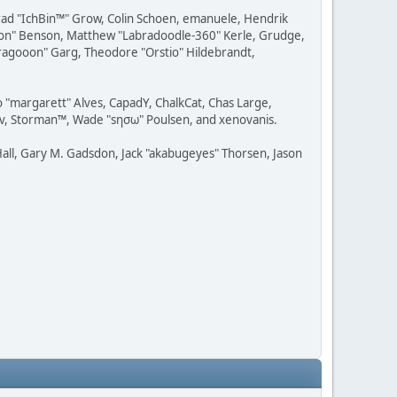
 Brad "IchBin™" Grow, Colin Schoen, emanuele, Hendrik
ession" Benson, Matthew "Labradoodle-360" Kerle, Grudge,
"Dragooon" Garg, Theodore "Orstio" Hildebrandt,
o "margarett" Alves, CapadY, ChalkCat, Chas Large,
dav, Storman™, Wade "sησω" Poulsen, and xenovanis.
all, Gary M. Gadsdon, Jack "akabugeyes" Thorsen, Jason