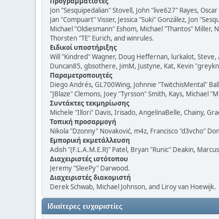
Προγραμματιστές
Jon "Sesquipedalian" Stovell, John "live627" Rayes, Osc
Jan "Compuart" Visser, Jessica "Suki" González, Jon "Se
Michael "Oldiesmann" Eshom, Michael "Thantos" Miller, N
Thorsten "TE" Eurich, and winrules.
Ειδικοί υποστήριξης
Will "Kindred" Wagner, Doug Heffernan, lurkalot, Steve, 
Duncan85, gbsothere, JimM, Justyne, Kat, Kevin "greykni
Παραμετροποιητές
Diego Andrés, GL700Wing, Johnnie "TwitchisMental" Bal
"JBlaze" Clemons, Joey "Tyrsson" Smith, Kays, Michael "M
Συντάκτες τεκμηρίωσης
Michele "Illori" Davis, Irisado, AngelinaBelle, Chainy,
Τοπική προσαρμογή
Nikola "Dzonny" Novaković, m4z, Francisco "d3vcho" D
Εμπορική εκμετάλλευση
Adish "(F.L.A.M.E.R)" Patel, Bryan "Runic" Deakin, Marc
Διαχειριστές ιστότοπου
Jeremy "SleePy" Darwood.
Διαχειριστές διακομιστή
Derek Schwab, Michael Johnson, and Liroy van Hoewijk.
Ιδιαίτερες ευχαριστίες