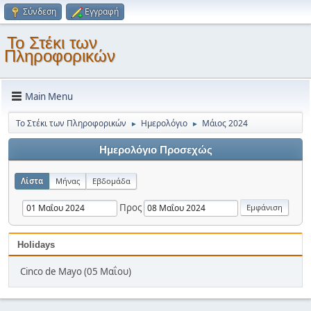
Σύνδεση
Εγγραφή
Το Στέκι των
Πληροφορικών
Main Menu
Το Στέκι των Πληροφορικών
Ημερολόγιο
Μάιος 2024
►
►
Ημερολόγιο Προσεχώς
Λίστα
Μήνας
Εβδομάδα
Προς
Holidays
Cinco de Mayo (05 Μαΐου)