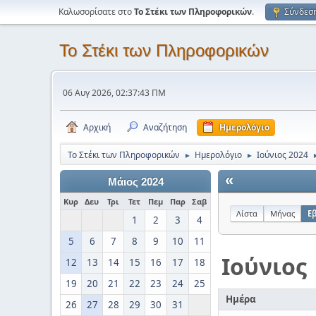
Καλωσορίσατε στο
Το Στέκι των Πληροφορικών
.
Σύνδεσ
Το Στέκι των Πληροφορικών
06 Αυγ 2026, 02:37:43 ΠΜ
Αρχική
Αναζήτηση
Ημερολόγιο
Το Στέκι των Πληροφορικών
Ημερολόγιο
Ιούνιος 2024
►
►
«
Μάιος 2024
Κυρ
Δευ
Τρι
Τετ
Πεμ
Παρ
Σαβ
Λίστα
Μήνας
Ε
1
2
3
4
5
6
7
8
9
10
11
Ιούνιος
12
13
14
15
16
17
18
19
20
21
22
23
24
25
Ημέρα
26
27
28
29
30
31