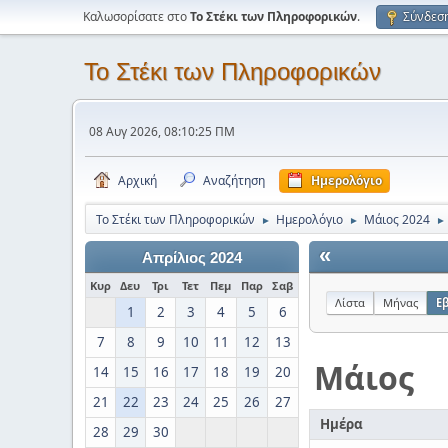
Καλωσορίσατε στο
Το Στέκι των Πληροφορικών
.
Σύνδεσ
Το Στέκι των Πληροφορικών
08 Αυγ 2026, 08:10:25 ΠΜ
Αρχική
Αναζήτηση
Ημερολόγιο
Το Στέκι των Πληροφορικών
Ημερολόγιο
Μάιος 2024
►
►
►
«
Απρίλιος 2024
Κυρ
Δευ
Τρι
Τετ
Πεμ
Παρ
Σαβ
Λίστα
Μήνας
Ε
1
2
3
4
5
6
7
8
9
10
11
12
13
Μάιος
14
15
16
17
18
19
20
21
22
23
24
25
26
27
Ημέρα
28
29
30