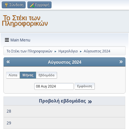
Σύνδεση
Εγγραφή
Το Στέκι των
Πληροφορικών
Main Menu
Το Στέκι των Πληροφορικών
Ημερολόγιο
Αύγουστος 2024
►
►
«
»
Αύγουστος 2024
Λίστα
Μήνας
Εβδομάδα
»
28
29