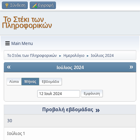
Σύνδεση
Εγγραφή
Το Στέκι των
Πληροφορικών
Main Menu
Το Στέκι των Πληροφορικών
Ημερολόγιο
Ιούλιος 2024
►
►
«
»
Ιούλιος 2024
Λίστα
Μήνας
Εβδομάδα
»
30
Ιούλιος 1