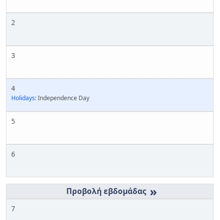
2
3
4
Holidays:
Independence Day
5
6
»
7