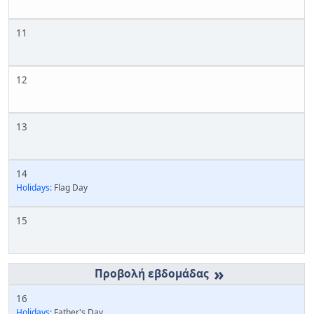
11
12
13
14
Holidays:
Flag Day
15
»
16
Holidays:
Father's Day