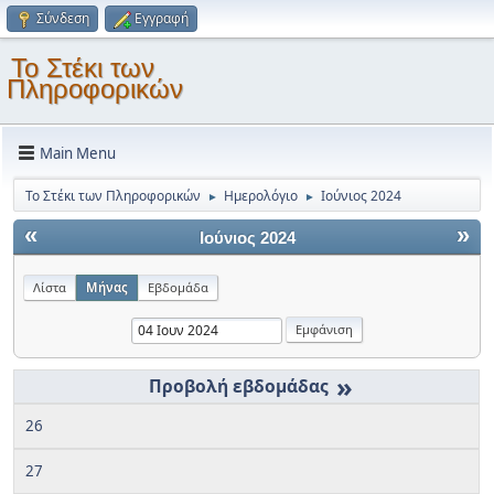
Σύνδεση
Εγγραφή
Το Στέκι των
Πληροφορικών
Main Menu
Το Στέκι των Πληροφορικών
Ημερολόγιο
Ιούνιος 2024
►
►
«
»
Ιούνιος 2024
Λίστα
Μήνας
Εβδομάδα
»
26
27