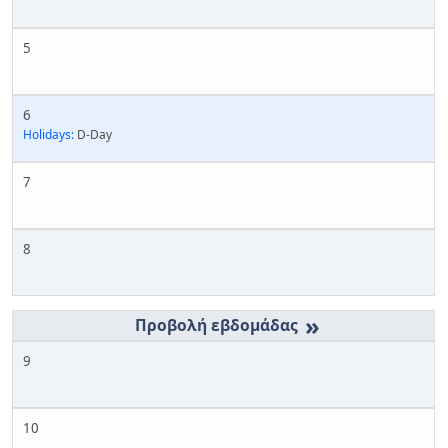
5
6
Holidays:
D-Day
7
8
»
9
10