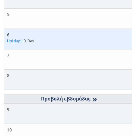
5
6
Holidays:
D-Day
7
8
»
9
10