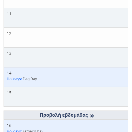
11
12
13
14
Holidays:
Flag Day
15
»
16
Holidays:
Father's Day