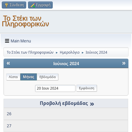
Σύνδεση
Εγγραφή
Το Στέκι των
Πληροφορικών
Main Menu
Το Στέκι των Πληροφορικών
Ημερολόγιο
Ιούνιος 2024
►
►
«
»
Ιούνιος 2024
Λίστα
Μήνας
Εβδομάδα
»
26
27