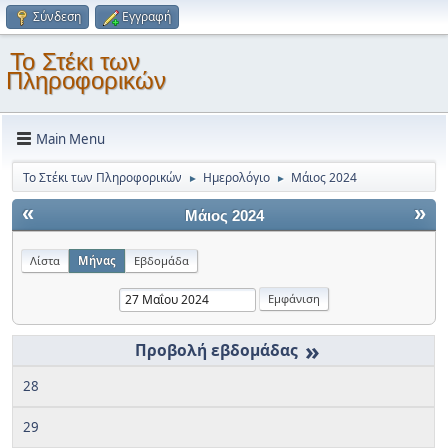
Σύνδεση
Εγγραφή
Το Στέκι των
Πληροφορικών
Main Menu
Το Στέκι των Πληροφορικών
Ημερολόγιο
Μάιος 2024
►
►
«
»
Μάιος 2024
Λίστα
Μήνας
Εβδομάδα
»
28
29