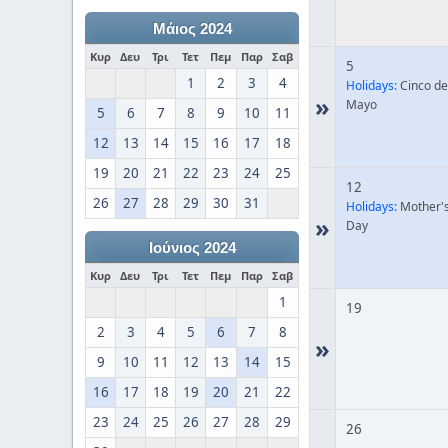
Μάιος 2024
Κυρ
Δευ
Τρι
Τετ
Πεμ
Παρ
Σαβ
5
1
2
3
4
Holidays:
Cinco de
»
Mayo
5
6
7
8
9
10
11
12
13
14
15
16
17
18
19
20
21
22
23
24
25
12
26
27
28
29
30
31
Holidays:
Mother'
»
Day
Ιούνιος 2024
Κυρ
Δευ
Τρι
Τετ
Πεμ
Παρ
Σαβ
1
19
2
3
4
5
6
7
8
»
9
10
11
12
13
14
15
16
17
18
19
20
21
22
23
24
25
26
27
28
29
26