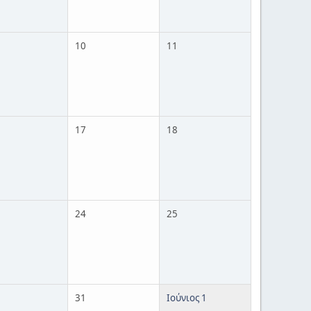
10
11
17
18
24
25
31
Ιούνιος 1