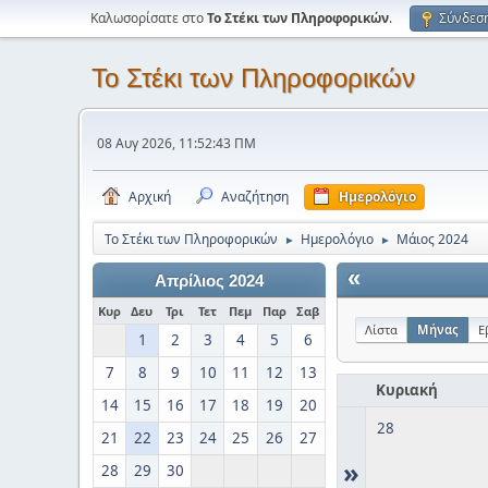
Καλωσορίσατε στο
Το Στέκι των Πληροφορικών
.
Σύνδεσ
Το Στέκι των Πληροφορικών
08 Αυγ 2026, 11:52:43 ΠΜ
Αρχική
Αναζήτηση
Ημερολόγιο
Το Στέκι των Πληροφορικών
Ημερολόγιο
Μάιος 2024
►
►
«
Απρίλιος 2024
Κυρ
Δευ
Τρι
Τετ
Πεμ
Παρ
Σαβ
Λίστα
Μήνας
Ε
1
2
3
4
5
6
7
8
9
10
11
12
13
Κυριακή
14
15
16
17
18
19
20
28
21
22
23
24
25
26
27
»
28
29
30