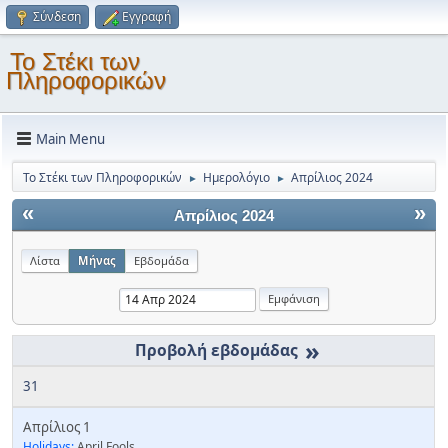
Σύνδεση
Εγγραφή
Το Στέκι των
Πληροφορικών
Main Menu
Το Στέκι των Πληροφορικών
Ημερολόγιο
Απρίλιος 2024
►
►
«
»
Απρίλιος 2024
Λίστα
Μήνας
Εβδομάδα
»
31
Απρίλιος 1
Holidays:
April Fools