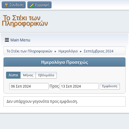
Σύνδεση
Εγγραφή
Το Στέκι των
Πληροφορικών
Main Menu
Το Στέκι των Πληροφορικών
Ημερολόγιο
Σεπτέμβριος 2024
►
►
Ημερολόγιο Προσεχώς
Λίστα
Μήνας
Εβδομάδα
Προς
Δεν υπάρχουν γεγονότα προς εμφάνιση.