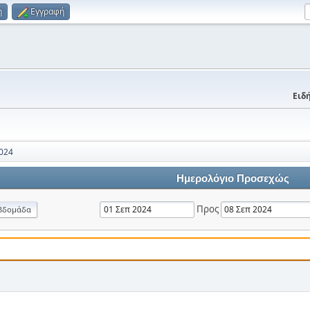
η
Εγγραφή
Ειδή
024
Ημερολόγιο Προσεχώς
Προς
βδομάδα