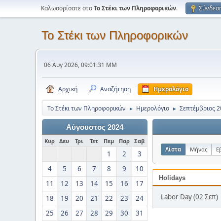
Καλωσορίσατε στο
Το Στέκι των Πληροφορικών
.
Σύνδεσ
Το Στέκι των Πληροφορικών
06 Αυγ 2026, 09:01:31 ΜΜ
Αρχική
Αναζήτηση
Ημερολόγιο
Το Στέκι των Πληροφορικών
Ημερολόγιο
Σεπτέμβριος 2
►
►
Αύγουστος 2024
Κυρ
Δευ
Τρι
Τετ
Πεμ
Παρ
Σαβ
Λίστα
Μήνας
Ε
1
2
3
4
5
6
7
8
9
10
Holidays
11
12
13
14
15
16
17
Labor Day (02 Σεπ)
18
19
20
21
22
23
24
25
26
27
28
29
30
31