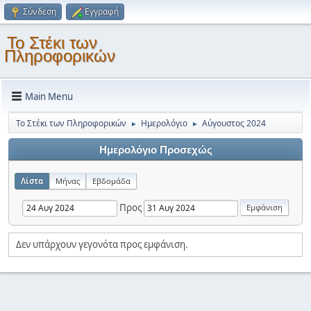
Σύνδεση
Εγγραφή
Το Στέκι των
Πληροφορικών
Main Menu
Το Στέκι των Πληροφορικών
Ημερολόγιο
Αύγουστος 2024
►
►
Ημερολόγιο Προσεχώς
Λίστα
Μήνας
Εβδομάδα
Προς
Δεν υπάρχουν γεγονότα προς εμφάνιση.