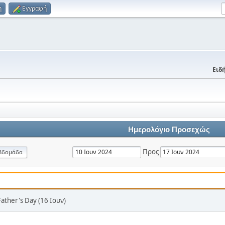
η
Εγγραφή
Ειδή
Ημερολόγιο Προσεχώς
Προς
βδομάδα
Father's Day (16 Ιουν)