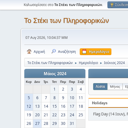
Καλωσορίσατε στο
Το Στέκι των Πληροφορικών
.
Σύνδεσ
Το Στέκι των Πληροφορικών
07 Αυγ 2026, 10:04:37 ΜΜ
Αρχική
Αναζήτηση
Ημερολόγιο
Το Στέκι των Πληροφορικών
Ημερολόγιο
Ιούνιος 2024
►
►
Μάιος 2024
Κυρ
Δευ
Τρι
Τετ
Πεμ
Παρ
Σαβ
Λίστα
Μήνας
Ε
1
2
3
4
5
6
7
8
9
10
11
Holidays
12
13
14
15
16
17
18
Flag Day (14 Ιουν), 
19
20
21
22
23
24
25
26
27
28
29
30
31