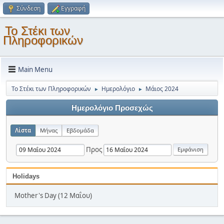
Σύνδεση
Εγγραφή
Το Στέκι των
Πληροφορικών
Main Menu
Το Στέκι των Πληροφορικών
Ημερολόγιο
Μάιος 2024
►
►
Ημερολόγιο Προσεχώς
Λίστα
Μήνας
Εβδομάδα
Προς
Holidays
Mother's Day (12 Μαΐου)