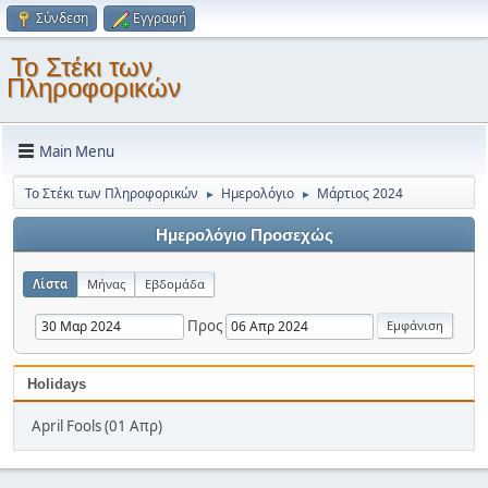
Σύνδεση
Εγγραφή
Το Στέκι των
Πληροφορικών
Main Menu
Το Στέκι των Πληροφορικών
Ημερολόγιο
Μάρτιος 2024
►
►
Ημερολόγιο Προσεχώς
Λίστα
Μήνας
Εβδομάδα
Προς
Holidays
April Fools (01 Απρ)