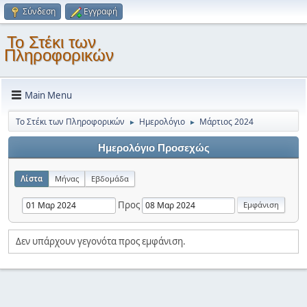
Σύνδεση
Εγγραφή
Το Στέκι των
Πληροφορικών
Main Menu
Το Στέκι των Πληροφορικών
Ημερολόγιο
Μάρτιος 2024
►
►
Ημερολόγιο Προσεχώς
Λίστα
Μήνας
Εβδομάδα
Προς
Δεν υπάρχουν γεγονότα προς εμφάνιση.