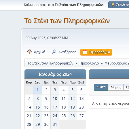
Καλωσορίσατε στο
Το Στέκι των Πληροφορικών
.
Σύνδεσ
Το Στέκι των Πληροφορικών
09 Αυγ 2026, 02:06:27 ΜΜ
Αρχική
Αναζήτηση
Ημερολόγιο
Το Στέκι των Πληροφορικών
Ημερολόγιο
Φεβρουάριος 
►
►
Ιανουάριος 2024
Κυρ
Δευ
Τρι
Τετ
Πεμ
Παρ
Σαβ
Λίστα
Μήνας
Ε
1
2
3
4
5
6
7
8
9
10
11
12
13
Δεν υπάρχουν γεγον
14
15
16
17
18
19
20
21
22
23
24
25
26
27
28
29
30
31