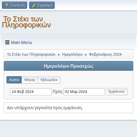
Σύνδεση
Εγγραφή
Το Στέκι των
Πληροφορικών
Main Menu
Το Στέκι των Πληροφορικών
Ημερολόγιο
Φεβρουάριος 2024
►
►
Ημερολόγιο Προσεχώς
Λίστα
Μήνας
Εβδομάδα
Προς
Δεν υπάρχουν γεγονότα προς εμφάνιση.