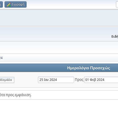
η
Εγγραφή
Ειδή
24
Ημερολόγιο Προσεχώς
Προς
βδομάδα
ότα προς εμφάνιση.