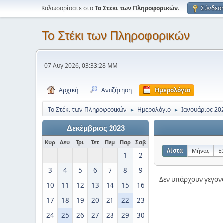
Καλωσορίσατε στο
Το Στέκι των Πληροφορικών
.
Σύνδεσ
Το Στέκι των Πληροφορικών
07 Αυγ 2026, 03:33:28 ΜΜ
Αρχική
Αναζήτηση
Ημερολόγιο
Το Στέκι των Πληροφορικών
Ημερολόγιο
Ιανουάριος 20
►
►
Δεκέμβριος 2023
Κυρ
Δευ
Τρι
Τετ
Πεμ
Παρ
Σαβ
Λίστα
Μήνας
Ε
1
2
3
4
5
6
7
8
9
Δεν υπάρχουν γεγον
10
11
12
13
14
15
16
17
18
19
20
21
22
23
24
25
26
27
28
29
30