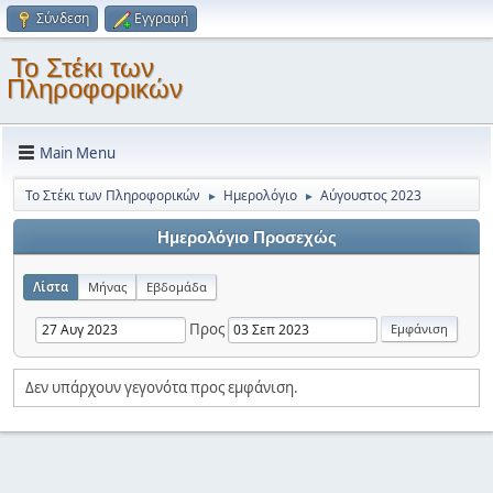
Σύνδεση
Εγγραφή
Το Στέκι των
Πληροφορικών
Main Menu
Το Στέκι των Πληροφορικών
Ημερολόγιο
Αύγουστος 2023
►
►
Ημερολόγιο Προσεχώς
Λίστα
Μήνας
Εβδομάδα
Προς
Δεν υπάρχουν γεγονότα προς εμφάνιση.