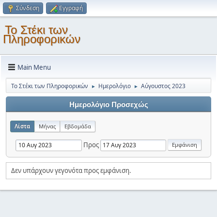
Σύνδεση
Εγγραφή
Το Στέκι των
Πληροφορικών
Main Menu
Το Στέκι των Πληροφορικών
Ημερολόγιο
Αύγουστος 2023
►
►
Ημερολόγιο Προσεχώς
Λίστα
Μήνας
Εβδομάδα
Προς
Δεν υπάρχουν γεγονότα προς εμφάνιση.