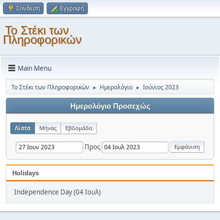
Σύνδεση
Εγγραφή
Το Στέκι των
Πληροφορικών
Main Menu
Το Στέκι των Πληροφορικών
Ημερολόγιο
Ιούνιος 2023
►
►
Ημερολόγιο Προσεχώς
Λίστα
Μήνας
Εβδομάδα
Προς
Holidays
Independence Day (04 Ιουλ)