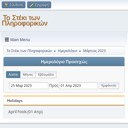
Σύνδεση
Εγγραφή
Το Στέκι των
Πληροφορικών
Main Menu
Το Στέκι των Πληροφορικών
Ημερολόγιο
Μάρτιος 2023
►
►
Ημερολόγιο Προσεχώς
Λίστα
Μήνας
Εβδομάδα
Προς
Holidays
April Fools (01 Απρ)