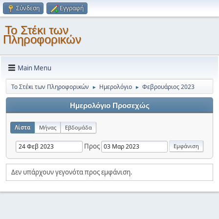
Σύνδεση
Εγγραφή
Το Στέκι των
Πληροφορικών
Main Menu
Το Στέκι των Πληροφορικών
Ημερολόγιο
Φεβρουάριος 2023
►
►
Ημερολόγιο Προσεχώς
Λίστα
Μήνας
Εβδομάδα
Προς
Δεν υπάρχουν γεγονότα προς εμφάνιση.