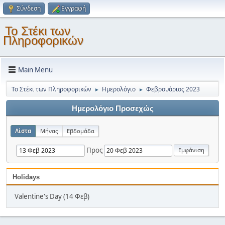
Σύνδεση
Εγγραφή
Το Στέκι των
Πληροφορικών
Main Menu
Το Στέκι των Πληροφορικών
Ημερολόγιο
Φεβρουάριος 2023
►
►
Ημερολόγιο Προσεχώς
Λίστα
Μήνας
Εβδομάδα
Προς
Holidays
Valentine's Day (14 Φεβ)