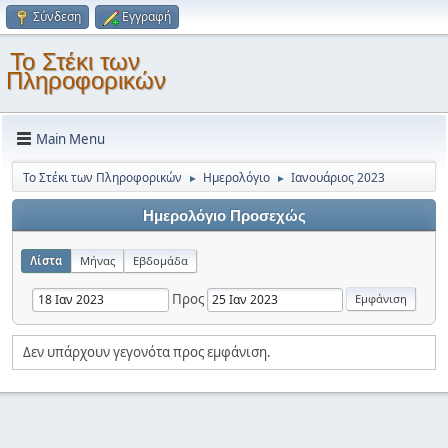
Σύνδεση
Εγγραφή
Το Στέκι των
Πληροφορικών
Main Menu
Το Στέκι των Πληροφορικών
Ημερολόγιο
Ιανουάριος 2023
►
►
Ημερολόγιο Προσεχώς
Λίστα
Μήνας
Εβδομάδα
Προς
Δεν υπάρχουν γεγονότα προς εμφάνιση.