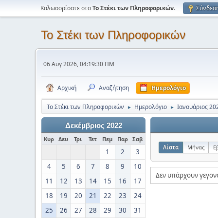
Καλωσορίσατε στο
Το Στέκι των Πληροφορικών
.
Σύνδεσ
Το Στέκι των Πληροφορικών
06 Αυγ 2026, 04:19:30 ΠΜ
Αρχική
Αναζήτηση
Ημερολόγιο
Το Στέκι των Πληροφορικών
Ημερολόγιο
Ιανουάριος 20
►
►
Δεκέμβριος 2022
Κυρ
Δευ
Τρι
Τετ
Πεμ
Παρ
Σαβ
Λίστα
Μήνας
Ε
1
2
3
4
5
6
7
8
9
10
Δεν υπάρχουν γεγον
11
12
13
14
15
16
17
18
19
20
21
22
23
24
25
26
27
28
29
30
31