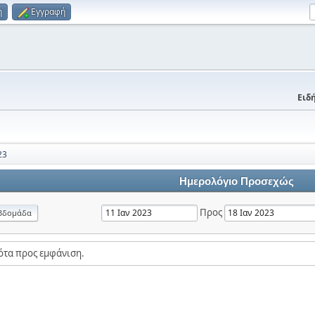
η
Εγγραφή
Ειδή
23
Ημερολόγιο Προσεχώς
Προς
βδομάδα
ότα προς εμφάνιση.