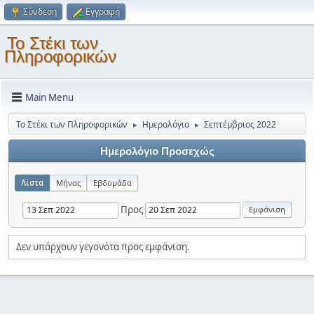
Σύνδεση
Εγγραφή
Το Στέκι των
Πληροφορικών
Main Menu
Το Στέκι των Πληροφορικών
Ημερολόγιο
Σεπτέμβριος 2022
►
►
Ημερολόγιο Προσεχώς
Λίστα
Μήνας
Εβδομάδα
Προς
Δεν υπάρχουν γεγονότα προς εμφάνιση.