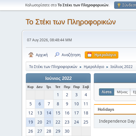
Καλωσορίσατε στο
Το Στέκι των Πληροφορικών
.
Σύνδεσ
Το Στέκι των Πληροφορικών
07 Αυγ 2026, 08:48:44 ΜΜ
Αρχική
Αναζήτηση
Ημερολόγιο
Το Στέκι των Πληροφορικών
Ημερολόγιο
Ιούλιος 2022
►
►
Ιούνιος 2022
Κυρ
Δευ
Τρι
Τετ
Πεμ
Παρ
Σαβ
Λίστα
Μήνας
Ε
1
2
3
4
5
6
7
8
9
10
11
Holidays
12
13
14
15
16
17
18
Independence Day (
19
20
21
22
23
24
25
26
27
28
29
30