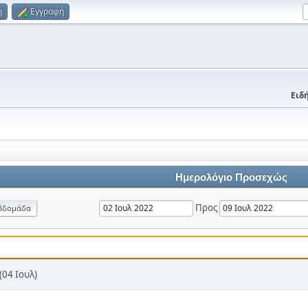
η
Εγγραφή
Ειδή
Ημερολόγιο Προσεχώς
Προς
βδομάδα
04 Ιουλ)