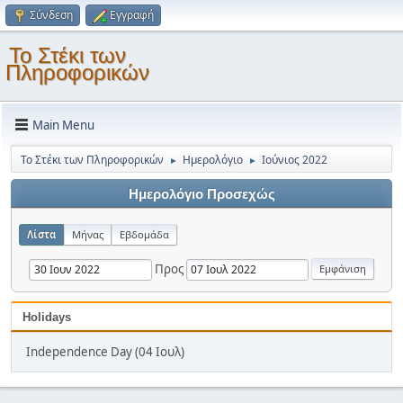
Σύνδεση
Εγγραφή
Το Στέκι των
Πληροφορικών
Main Menu
Το Στέκι των Πληροφορικών
Ημερολόγιο
Ιούνιος 2022
►
►
Ημερολόγιο Προσεχώς
Λίστα
Μήνας
Εβδομάδα
Προς
Holidays
Independence Day (04 Ιουλ)