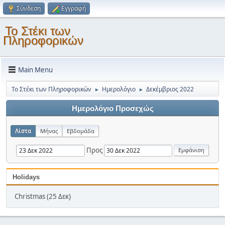
Σύνδεση
Εγγραφή
Το Στέκι των
Πληροφορικών
Main Menu
Το Στέκι των Πληροφορικών
Ημερολόγιο
Δεκέμβριος 2022
►
►
Ημερολόγιο Προσεχώς
Λίστα
Μήνας
Εβδομάδα
Προς
Holidays
Christmas (25 Δεκ)