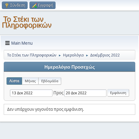
Σύνδεση
Εγγραφή
Το Στέκι των
Πληροφορικών
Main Menu
Το Στέκι των Πληροφορικών
Ημερολόγιο
Δεκέμβριος 2022
►
►
Ημερολόγιο Προσεχώς
Λίστα
Μήνας
Εβδομάδα
Προς
Δεν υπάρχουν γεγονότα προς εμφάνιση.