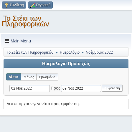
Σύνδεση
Εγγραφή
Το Στέκι των
Πληροφορικών
Main Menu
Το Στέκι των Πληροφορικών
Ημερολόγιο
Νοέμβριος 2022
►
►
Ημερολόγιο Προσεχώς
Λίστα
Μήνας
Εβδομάδα
Προς
Δεν υπάρχουν γεγονότα προς εμφάνιση.