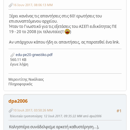
16 Ιουν 2017, 08:06:13 ΜΜ
Ξέρει κανένας τις απαντήσεις στις 60! ερωτήσεις του
επισυναπτόμενου αρχείου.
Ήταν το Γνωστικό για τις εξετάσεις του ΑΣΕΠ ειδικότητας ΠΕ
19 - 20 το 2008 (οι τελευταίες!!
)
Αν υπάρχουν κάπου ήδη οι απαντήσεις, ας παρατεθεί ένα link.
edu-pe20-gnwstiko.pdf
560.11 KB
έγινε λήψη
Μερεντίτης Νικόλαος
Πληροφορικός
dpa2006
10 Ιουλ 2017, 03:50:26 ΜΜ
#1
Τελευταία τροποποίηση
: 12 Ιουλ 2017, 09:35:22 ΜΜ από dpa2006
Καλησπέρα συνάδελφε(με αρκετή καθυστέρηση...),