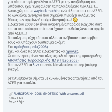
για κάποιο περίεργο λόγο ο ΑΣΕΠ με την αναβάθμιση του
ιστότοπου έχει "εξαφανίσει" τα παλαιά θέματα των ΑΣΕΠ...
Δυστυχώς και με
wayback machine
ενώ είδα το σαιτ του ΑΣΕΠ,
τα λινκ είναι ανενεργά που σημαίνει πως έχει αλλάξει τις
θέσεις των αρχείων ή τα έχει διαγράψει...!
Ειδικά του 2008 δεν είναι αναρτημένα παρά σε ελάχιστα σαιτ
και τα περισσότερα από αυτά έχουν απευθείας λινκ στα αρχείο
από ΑΣΕΠ...!
Για καλή μας τύχη κάποιοι άλλοι τα ανέβασαν στον σερβερ
τους και υπάρχουν διαθέσιμα ακόμη:
Στο
πρόσβασις edu(2008)
έχει και όλες τις άλλες ειδικότητες και
χρονιές
.
Οι απαντήσεις είναι για όλες τις ειδικότητες της προκήρυξης:
Απαντήσεις Πληροφορικής ΠΕ19_ΠΕ20(2008)
Για τον ΑΣΕΠ τα
λινκ
του edu klimaka είναι επίσης (ακόμη)
ενεργά.
ps1:Ανεβάζω τα θέματα με κυκλωμένες τις απαντήσεις από τον
ΑΣΕΠ για ευκολία.
PLHROFORIKH_2008_GNOSTIKO_With_answers.pdf
876.71 KB
έγινε λήψη