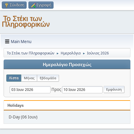
Σύνδεση
Εγγραφή
Το Στέκι των
Πληροφορικών
Main Menu
Το Στέκι των Πληροφορικών
Ημερολόγιο
Ιούνιος 2026
►
►
Ημερολόγιο Προσεχώς
Λίστα
Μήνας
Εβδομάδα
Προς
Holidays
D-Day (06 Ιουν)