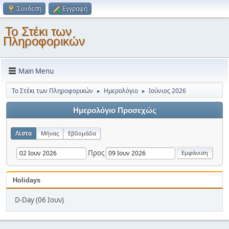
Σύνδεση
Εγγραφή
Το Στέκι των
Πληροφορικών
Main Menu
Το Στέκι των Πληροφορικών
Ημερολόγιο
Ιούνιος 2026
►
►
Ημερολόγιο Προσεχώς
Λίστα
Μήνας
Εβδομάδα
Προς
Holidays
D-Day (06 Ιουν)