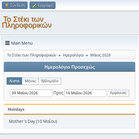
Σύνδεση
Εγγραφή
Το Στέκι των
Πληροφορικών
Main Menu
Το Στέκι των Πληροφορικών
Ημερολόγιο
Μάιος 2026
►
►
Ημερολόγιο Προσεχώς
Λίστα
Μήνας
Εβδομάδα
Προς
Holidays
Mother's Day (10 Μαΐου)